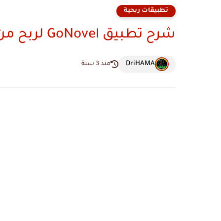
تطبيقات ربحية
شرح تطبيق GoNovel لربح من الانترنت للمبتدئين 2023
DriHAMA
منذ 3 سنة