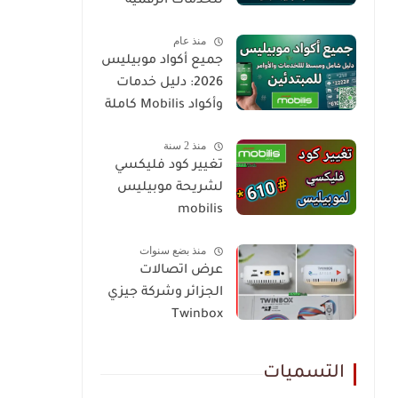
للخدمات الرقمية
منذ عام
جميع أكواد موبيليس
2026: دليل خدمات
وأكواد Mobilis كاملة
منذ 2 سنة
تغيير كود فليكسي
لشريحة موبيليس
mobilis
منذ بضع سنوات
عرض اتصالات
الجزائر وشركة جيزي
Twinbox
التسميات