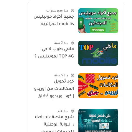
منذ بضع سنوات
جميع أكواد موبيليس
mobilis الجزائرية
منذ 2 سنة
ماهي طوب 4 جي
TOP 4G لموبيليس ؟
منذ 5 سنة
كود تحويل
المكالمات من اوريدو
| كود اوريدوو مُغلق
ooredoo | أكواد
منذ عام
جيزي Djezzy
شرح منصة dzds.dz
: البوابة الوطنية