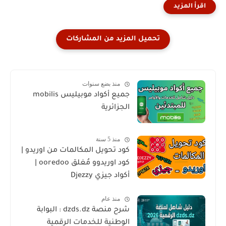
منذ بضع سنوات
جميع أكواد موبيليس mobilis
الجزائرية
منذ 5 سنة
كود تحويل المكالمات من اوريدو |
كود اوريدوو مُغلق ooredoo |
أكواد جيزي Djezzy
منذ عام
شرح منصة dzds.dz : البوابة
الوطنية للخدمات الرقمية