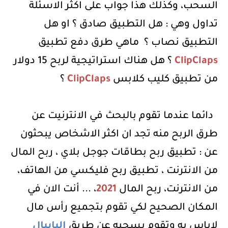
السحب، وكذلك هذا جواب على اكثر الاسئلة
تداول وهي : هل التطبيق صادق ؟ او هل
التطبيق نصاب ؟
ماهي
طرق دفع تطبيق
ClipClaps
؟ هل هناك استراتيجية لربح 15 دولار
من تطبيق كليب كلابس
ClipClaps
؟
دائما عندما تقوم بالبحث في الانترنيت عن
طرق الربح منه تجد ان اكثر الاشخاص يبحثون
عن :
تطبيق ربح بطاقات جوجل بلاي ، ربح المال
من الانترنت ، تطبيق ربح فليكسي من الهاتف،
من الانترنت، ربح المال
2021
، ... أنت الان في
المكان الصحيح لكي تقوم بتجميع رأس مال
لاباس به وتقوم بسحبه عن طريق
البايبال