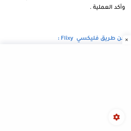
وأكد العملية .
عن طريق فليكسي
Flixy
:
في هاته الخانة يمكنك الحصول على فليكسي
لشريحة مهما تكون الدولة الخاصة بك ، كل
ماعليك فعله هو اختيار رمز الدولة الخاصة بك
وبعدها رقم الهاتف الخاص بك ، ولكن هذا بعد
وصولك الى الحد الادنى للسحب وهو
12.99$
او
17.31$