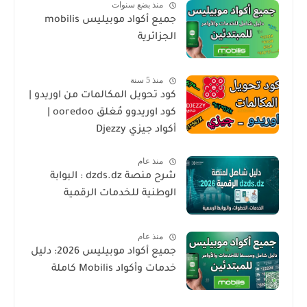
منذ بضع سنوات
جميع أكواد موبيليس mobilis
الجزائرية
منذ 5 سنة
كود تحويل المكالمات من اوريدو |
كود اوريدوو مُغلق ooredoo |
أكواد جيزي Djezzy
منذ عام
شرح منصة dzds.dz : البوابة
الوطنية للخدمات الرقمية
منذ عام
جميع أكواد موبيليس 2026: دليل
خدمات وأكواد Mobilis كاملة