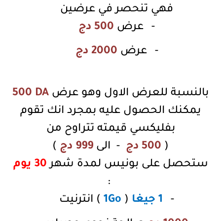
فهي تنحصر في عرضين
-
عرض
500 دج
-
عرض
2000 دج
بالنسبة للعرض الاول وهو عرض
500 DA
يمكنك الحصول عليه بمجرد انك تقوم
بفليكسي قيمته تتراوح من
(
500 دج
-
الى
999 دج
)
ستحصل على بونيس لمدة شهر
30 يوم
:
-
1 جيغا
(
1Go
) انترنيت