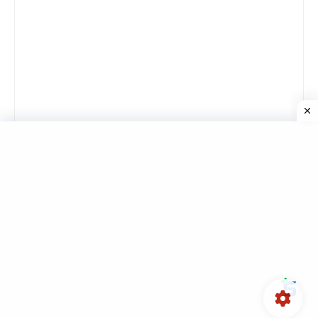
جميع الحقوق محفوظة ©
DriHAMA-Tech دري حاما تيك
للشروحات