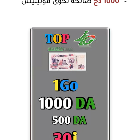
-
1000 دج
صالحة نحوى موبيليس