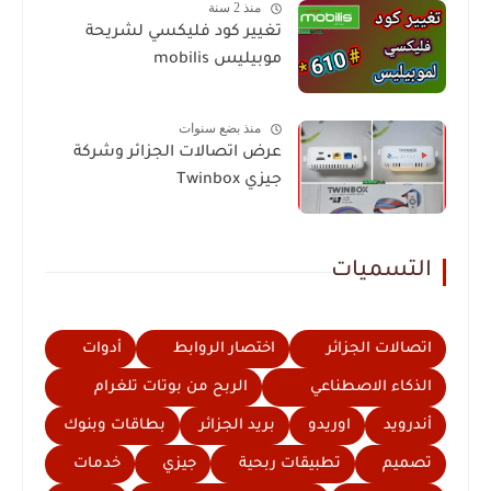
منذ 2 سنة
تغيير كود فليكسي لشريحة
موبيليس mobilis
منذ بضع سنوات
عرض اتصالات الجزائر وشركة
جيزي Twinbox
التسميات
اتصالات الجزائر
اختصار الروابط
أدوات
الذكاء الاصطناعي
الربح من بوتات تلغرام
أندرويد
اوريدو
بريد الجزائر
بطاقات وبنوك
تصميم
تطبيقات ربحية
جيزي
خدمات