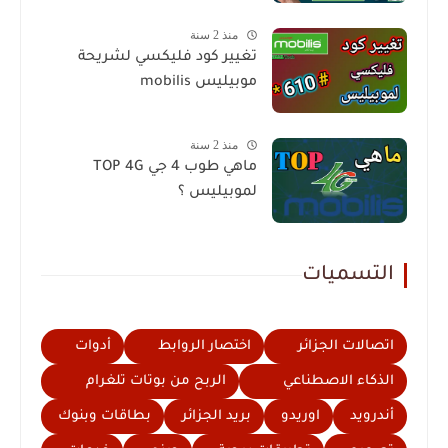
منذ 2 سنة
تغيير كود فليكسي لشريحة
موبيليس mobilis
منذ 2 سنة
ماهي طوب 4 جي TOP 4G
لموبيليس ؟
التسميات
اتصالات الجزائر
اختصار الروابط
أدوات
الذكاء الاصطناعي
الربح من بوتات تلغرام
أندرويد
اوريدو
بريد الجزائر
بطاقات وبنوك