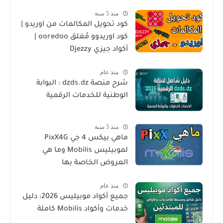
منذ 5 سنة
كود تحويل المكالمات من اوريدو |
كود اوريدوو مُغلق ooredoo |
أكواد جيزي Djezzy
منذ عام
شرح منصة dzds.dz : البوابة
الوطنية للخدمات الرقمية
منذ 5 سنة
ماهي بيكس 4 جي PixX4G
لموبيليس Mobilis وما هي
العروض الخاصة بها
منذ عام
جميع أكواد موبيليس 2026: دليل
خدمات وأكواد Mobilis كاملة