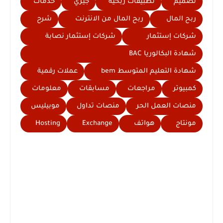
تصميم
تطبيقات ربحية
جيزي
خدمات
ربح المال
ربح المال من الانترنت
شرح
شركات إستثمار
شركات إستثمار نصابة
شهادة البكالوريا BAC
شهادة التعليم المتوسط bem
عملات رقمية
كمبيوتر
مراجعات
مسابقات
معلومات
منصات العمل الحر
منصات تداول
موبيليس
مونتاج
هواتف
Exchange
Hosting