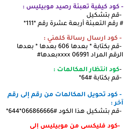
- كود كيفية تعبئة رصيد موبيليس :
-
قم بتشكيل
#
رقم التعبئة أربعة عشرة رقم *111
*
-
كود ارسال رسالة كلمني :
-
قم بكتابة * بعدها 606 بعدها * بعدها
الرقم المراد 06991
xxxx
بعدها
#
-
كود انتظار المكالمات :
-
قم بكتابة #64
*
-
كود تحويل المكالمات من رقم إلى رقم
آخر :
-
قم بتشكيل هذا الكود #066866666*644
*
-
كود فليكسي من موبيليس إلى